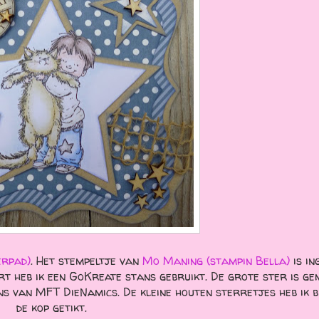
erpad)
. Het stempeltje van
Mo Maning (stampin Bella)
is in
rt heb ik een GoKreate stans gebruikt. De grote ster is g
ns van MFT DieNamics. De kleine houten sterretjes heb ik b
de kop getikt.