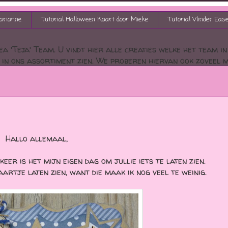
arianne
Tutorial Halloween Kaart door Mieke
Tutorial Vlinder Eas
a 'Teja' Team. U vindt hier alle creaties welke het team i
in ons assortiment zien. We proberen hiervan ook zoveel mo
Hallo allemaal,
eer is het mijn eigen dag om jullie iets te laten zien.
aartje laten zien, want die maak ik nog veel te weinig.