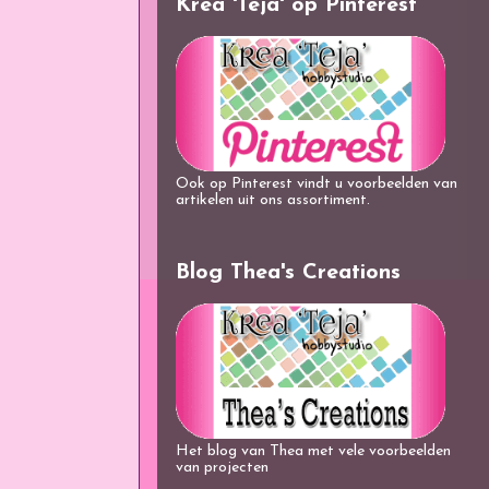
Krea 'Teja' op Pinterest
Ook op Pinterest vindt u voorbeelden van
artikelen uit ons assortiment.
Blog Thea's Creations
Het blog van Thea met vele voorbeelden
van projecten