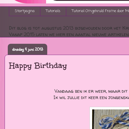
Startpagina
Tutorials
Tutorial Omgekruld Frame door M
Dit blog is tot augustus 2013 bijgehouden door het Kre
Vanaf 2015 laten we hier een aantal nieuwe artikelen 
dinsdag 4 juni 2013
Happy Birthday
Vandaag ben ik er weer, maar dit k
Ik wil jullie dit keer een jongensk