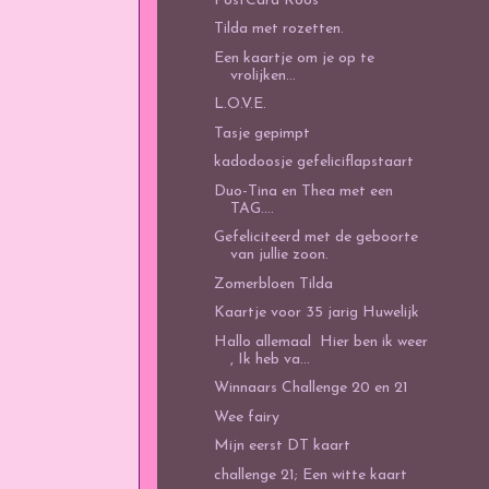
PostCard Roos
Tilda met rozetten.
Een kaartje om je op te
vrolijken...
L.O.V.E.
Tasje gepimpt
kadodoosje gefeliciflapstaart
Duo-Tina en Thea met een
TAG....
Gefeliciteerd met de geboorte
van jullie zoon.
Zomerbloen Tilda
Kaartje voor 35 jarig Huwelijk
Hallo allemaal Hier ben ik weer
, Ik heb va...
Winnaars Challenge 20 en 21
Wee fairy
Mijn eerst DT kaart
challenge 21; Een witte kaart