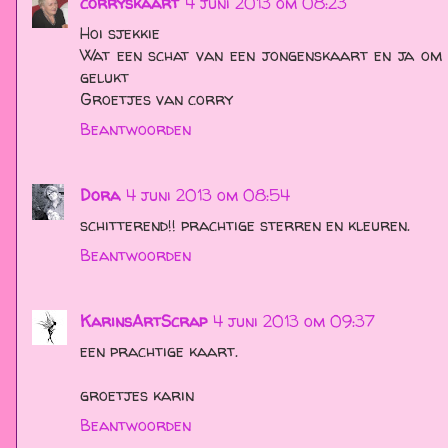
corryskaart
4 juni 2013 om 08:23
Hoi sjekkie
Wat een schat van een jongenskaart en ja om 
gelukt
Groetjes van corry
Beantwoorden
Dora
4 juni 2013 om 08:54
schitterend!! prachtige sterren en kleuren.
Beantwoorden
KarinsArtScrap
4 juni 2013 om 09:37
een prachtige kaart.
groetjes karin
Beantwoorden