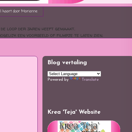
el kaart door Marianne
n de loop der jaren heeft gemaakt.
gelijk een voorbeeld of filmpje te laten zien.
Blog vertaling
Powered by
Translate
Krea 'Teja' Website